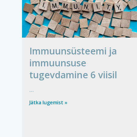
Immuunsüsteemi ja
immuunsuse
tugevdamine 6 viisil
…
Immuunsüsteemi
Jätka lugemist »
ja
immuunsuse
tugevdamine