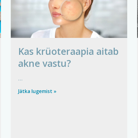
Kas krüoteraapia aitab
akne vastu?
…
Kas
Jätka lugemist »
krüoteraapia
aitab
akne
vastu?