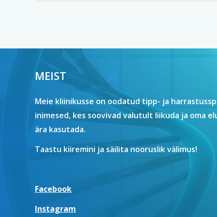
6
viisil
MEIST
Meie kliinikusse on oodatud tipp- ja harrastussp
inimesed, kes soovivad valutult liikuda ja oma e
ära kasutada.
Taastu kiiremini ja säilita nooruslik välimus!
Facebook
Instagram