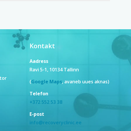
lihasvalu
leevendamine
peale
treeningut
–
Kontakt
7
võimalust
Aadress
Ravi 5-1, 10134 Tallinn
tor
(
Google Maps
, avaneb uues aknas)
Telefon
+372 552 53 38
E-post
info@recoveryclinic.ee