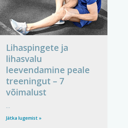
Lihaspingete ja
lihasvalu
leevendamine peale
treeningut – 7
võimalust
…
Lihaspingete
Jätka lugemist »
ja