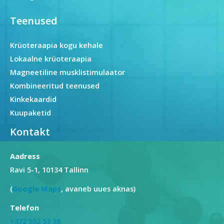
Teenused
Krüoteraapia kogu kehale
Lokaalne krüoteraapia
Magneetiline musklistimulaator
Kombineeritud teenused
Kinkekaardid
Kuupaketid
Kontakt
Aadress
Ravi 5-1, 10134 Tallinn
(
Google Maps
, avaneb uues aknas)
Telefon
+372 552 53 38