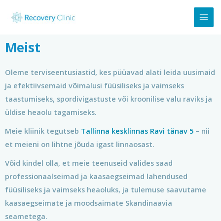
Meist
Oleme terviseentusiastid, kes püüavad alati leida uusimaid
ja efektiivsemaid võimalusi füüsiliseks ja vaimseks
taastumiseks, spordivigastuste või kroonilise valu raviks ja
üldise heaolu tagamiseks.
Meie kliinik tegutseb
Tallinna kesklinnas Ravi tänav 5
– nii
et meieni on lihtne jõuda igast linnaosast.
Võid kindel olla, et meie teenuseid valides saad
professionaalseimad ja kaasaegseimad lahendused
füüsiliseks ja vaimseks heaoluks, ja tulemuse saavutame
kaasaegseimate ja moodsaimate Skandinaavia
seametega.