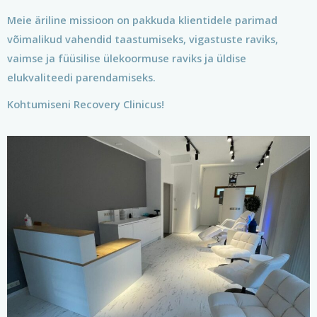
Meie äriline missioon on pakkuda klientidele parimad
võimalikud vahendid taastumiseks, vigastuste raviks,
vaimse ja füüsilise ülekoormuse raviks ja üldise
elukvaliteedi parendamiseks.
Kohtumiseni Recovery Clinicus!