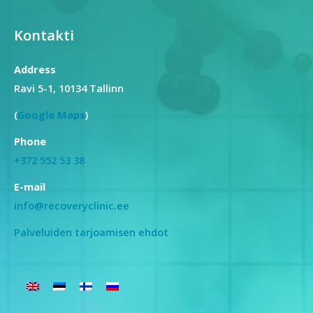
Kontakti
Address
Ravi 5-1, 10134 Tallinn
(
Google Maps
)
Phone
+372 552 53 38
E-mail
info@recoveryclinic.ee
Palveluiden tarjoamisen ehdot