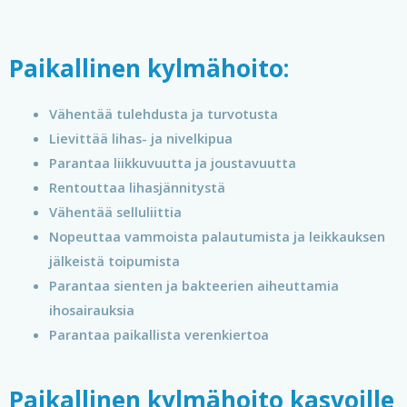
Paikallinen kylmähoito:
Vähentää tulehdusta ja turvotusta
Lievittää lihas- ja nivelkipua
Parantaa liikkuvuutta ja joustavuutta
Rentouttaa lihasjännitystä
Vähentää selluliittia
Nopeuttaa vammoista palautumista ja leikkauksen
jälkeistä toipumista
Parantaa sienten ja bakteerien aiheuttamia
ihosairauksia
Parantaa paikallista verenkiertoa
Paikallinen kylmähoito kasvoille