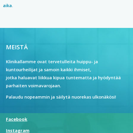
aika
.
MEISTÄ
Klinikallamme ovat tervetulleita huippu- ja
kuntourheilijat ja samoin kaikki ihmiset,
jotka haluavat liikkua kipua tuntematta ja hyödyntää
parhaiten voimavarojaan.
Palaudu nopeammin ja säilytä nuorekas ulkonäkösi!
Facebook
Instagram