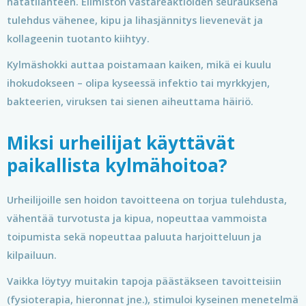
hätätilanteen. Elimistön vastareaktioiden seurauksena
tulehdus vähenee, kipu ja lihasjännitys lievenevät ja
kollageenin tuotanto kiihtyy.
Kylmäshokki auttaa poistamaan kaiken, mikä ei kuulu
ihokudokseen – olipa kyseessä infektio tai myrkkyjen,
bakteerien, viruksen tai sienen aiheuttama häiriö.
Miksi urheilijat käyttävät
paikallista kylmähoitoa?
Urheilijoille sen hoidon tavoitteena on torjua tulehdusta,
vähentää turvotusta ja kipua, nopeuttaa vammoista
toipumista sekä nopeuttaa paluuta harjoitteluun ja
kilpailuun.
Vaikka löytyy muitakin tapoja päästäkseen tavoitteisiin
(fysioterapia, hieronnat jne.), stimuloi kyseinen menetelmä